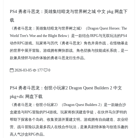
PS4 勇者斗恶龙：英雄集结暗龙与世界树之城 中文 pkg 网盘下
载
《勇者斗恶龙：英雄集结暗龙与世界树之城》（Dragon Quest Heroes: The
World Tree's Woe and the Blight Below）是一款结合JRPG与无双玩法的PS4
动作RPG游戏。玩家将与历代《勇者斗恶龙》角色并肩作战，在怪物暴走
的世界中展开冒险。游戏拥有爽快群战、角色切换与技能成长系统，是一
款兼具情怀与动作体验的勇者斗恶龙衍生作品。
2026-03-05
177
0
PS4 勇者斗恶龙：创世小玩家2 Dragon Quest Builders 2 中文
pkg+dlc 网盘下载
《勇者斗恶龙：创世小玩家2》（Dragon Quest Builders 2）是一款融合沙
盒建造与RPG冒险的PS4游戏。玩家将扮演建造学徒，在伙伴马尔罗特的
帮助下探索各个岛屿、收集资源并重建文明。游戏拥有自由建造、农业经
营、战斗冒险以及最多四人在线合作玩法，是兼具剧情体验与创造乐趣的
高人气沙盒RPG作品。