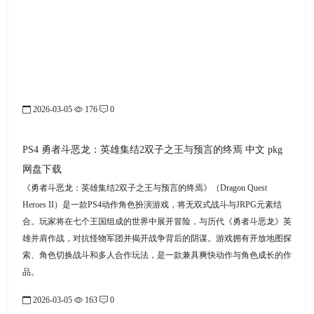
2026-03-05
176
0
PS4 勇者斗恶龙：英雄集结2双子之王与预言的终焉 中文 pkg
网盘下载
《勇者斗恶龙：英雄集结2双子之王与预言的终焉》（Dragon Quest
Heroes II）是一款PS4动作角色扮演游戏，将无双式战斗与JRPG元素结
合。玩家将在七个王国组成的世界中展开冒险，与历代《勇者斗恶龙》英
雄并肩作战，对抗怪物军团并揭开战争背后的阴谋。游戏拥有开放地图探
索、角色切换战斗和多人合作玩法，是一款兼具爽快动作与角色成长的作
品。
2026-03-05
163
0