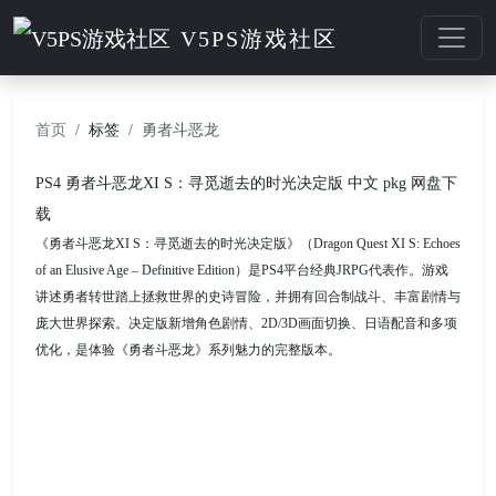
V5PS游戏社区
首页
标签
勇者斗恶龙
PS4 勇者斗恶龙XI S：寻觅逝去的时光决定版 中文 pkg 网盘下
载
《勇者斗恶龙XI S：寻觅逝去的时光决定版》（Dragon Quest XI S: Echoes
of an Elusive Age – Definitive Edition）是PS4平台经典JRPG代表作。游戏
讲述勇者转世踏上拯救世界的史诗冒险，并拥有回合制战斗、丰富剧情与
庞大世界探索。决定版新增角色剧情、2D/3D画面切换、日语配音和多项
优化，是体验《勇者斗恶龙》系列魅力的完整版本。