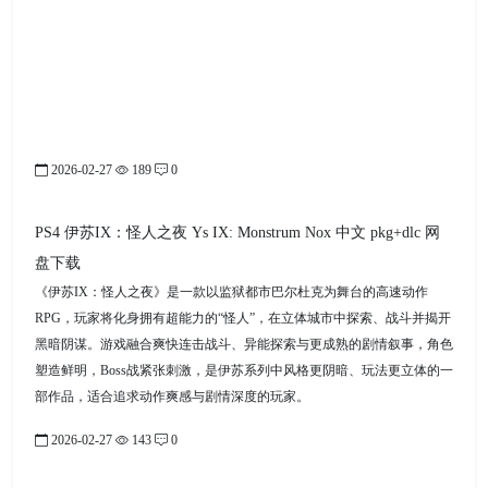
2026-02-27
189
0
PS4 伊苏IX：怪人之夜 Ys IX: Monstrum Nox 中文 pkg+dlc 网
盘下载
《伊苏IX：怪人之夜》是一款以监狱都市巴尔杜克为舞台的高速动作
RPG，玩家将化身拥有超能力的“怪人”，在立体城市中探索、战斗并揭开
黑暗阴谋。游戏融合爽快连击战斗、异能探索与更成熟的剧情叙事，角色
塑造鲜明，Boss战紧张刺激，是伊苏系列中风格更阴暗、玩法更立体的一
部作品，适合追求动作爽感与剧情深度的玩家。
2026-02-27
143
0