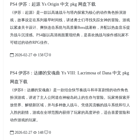
PS4 伊苏：起源 Ys Origin 中文 pkg 网盘下载
《伊苏：起源》是一款以高速战斗与塔内探索为核心的动作角色扮演游
戏，故事设定在系列最早时间线，讲述勇士们寻找失踪女神的冒险。游戏
以紧凑关卡设计、爽快连击系统与高质量Boss战著称，并配以热血音乐提
升战斗沉浸感。PS4版以高清画面重现经典，是喜欢挑战与操作感玩家不
可错过的动作RPG佳作。
2026-02-27
158
0
PS4 伊苏8：达娜的安魂曲 Ys VIII: Lacrimosa of Dana 中文 pkg
网盘下载
《伊苏8：达娜的安魂曲》是一款结合快节奏战斗和丰富剧情的动作角色
扮演游戏，讲述了主人公阿道在神秘岛屿上的生存与冒险。玩家将探索开
放世界、解锁新区域，并与多种敌人战斗。凭借其流畅的战斗系统和引人
入胜的剧情，游戏在全球范围内获得了玩家的高度评价，适合喜爱冒险和
动作游戏的玩家。
2026-02-27
148
0