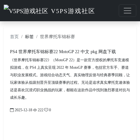
V5PS游戏社区
首页
标签
世界摩托车锦标赛
PS4 世界摩托车锦标赛22 MotoGP 22 中文 pkg 网盘下载
《世界摩托车锦标赛22》（MotoGP 22）是一款官方授权的摩托车竞速模
拟游戏，在 PS4 上真实呈现 2022 年 MotoGP 赛事，包括官方车手、赛道
与职业发展模式。游戏结合动态天气、真实物理反馈与经典赛季回顾，让
玩家体验从低级别晋升至顶级赛事的过程。无论是追求真实摩托竞速体验
还是喜欢沉浸式职业挑战的玩家，都能在这款作品中找到激烈赛道对抗与
成长乐趣。
2025-12-18
222
0