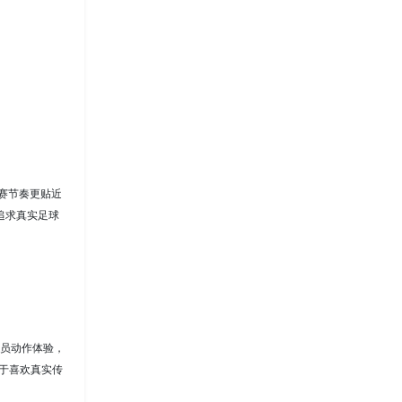
，使比赛节奏更贴近
追求真实足球
控球和球员动作体验，
于喜欢真实传