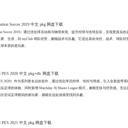
ution Soccer 2019 中文 pkg 网盘下载
olution Soccer 2019）通过优化球员动画与物理表现、提升控球与传球反应，呈现更真实
赛、生涯，到 myClub 球队经营，兼顾战术与乐趣。它适合喜欢传控、战术、球队经
足球本质的老玩家。
l PES 2020 中文 pkg+dlc 网盘下载
ball PES 2020）作为系列更名后的首作，通过优化球员控球、传控与球感，引入全新盘带
的体验。同时新增 Matchday 与 Master League 模式，兼顾竞技与经营感。无
初次尝试足球模拟的新玩家，都能在这款游戏里找到乐趣。
ll PES 2021 中文 pkg 网盘下载