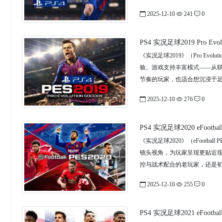
2025-12-10
241
0
PS4 实况足球2019 Pro Evol
《实况足球2019》（Pro Ev
验。游戏支持丰富模式——从联
节奏的玩家，也适合想沉浸于
2025-12-10
276
0
PS4 实况足球2020 eFootbal
《实况足球2020》（eFoot
镜头视角，为玩家呈现更贴近现实足球
控与战术配合的老玩家，还是
2025-12-10
255
0
PS4 实况足球2021 eFootba