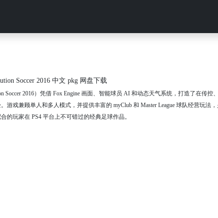
ution Soccer 2016 中文 pkg 网盘下载
tion Soccer 2016）凭借 Fox Engine 画面、智能球员 AI 和动态天气系统，打造了在
兼顾单人和多人模式，并提供丰富的 myClub 和 Master League 球队经营玩
合的玩家在 PS4 平台上不可错过的经典足球作品。