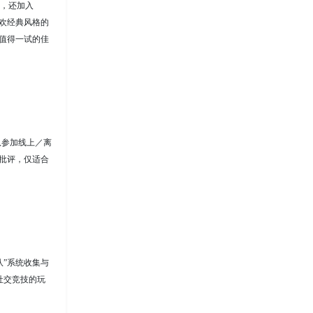
名单，还加入
喜欢经典风格的
值得一试的佳
球队参加线上／离
批评，仅适合
球队”系统收集与
社交竞技的玩