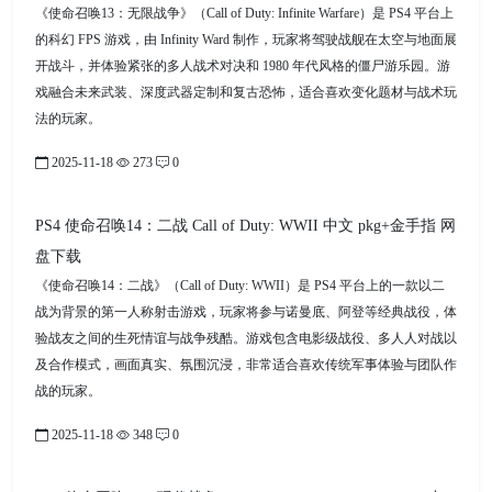
《使命召唤13：无限战争》（Call of Duty: Infinite Warfare）是 PS4 平台上
的科幻 FPS 游戏，由 Infinity Ward 制作，玩家将驾驶战舰在太空与地面展
开战斗，并体验紧张的多人战术对决和 1980 年代风格的僵尸游乐园。游
戏融合未来武装、深度武器定制和复古恐怖，适合喜欢变化题材与战术玩
法的玩家。
2025-11-18
273
0
PS4 使命召唤14：二战 Call of Duty: WWII 中文 pkg+金手指 网
盘下载
《使命召唤14：二战》（Call of Duty: WWII）是 PS4 平台上的一款以二
战为背景的第一人称射击游戏，玩家将参与诺曼底、阿登等经典战役，体
验战友之间的生死情谊与战争残酷。游戏包含电影级战役、多人人对战以
及合作模式，画面真实、氛围沉浸，非常适合喜欢传统军事体验与团队作
战的玩家。
2025-11-18
348
0