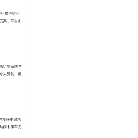
赛积累声望并
度高，可自由
辆定制系统与
令人赞赏，但
都市与夜晚中追求
与雨中飙车尤