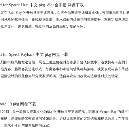
for Speed: Heat 中文 pkg+dlc+金手指 网盘下载
定在 Palm City 的开放世界竞速游戏，白天合法赛道竞速赚取金钱，夜间非法街头比
不同风格的驾驶体验，夜晚视觉效果、雨水路面与灯光氛围显著提升。车辆定制系统深
头竞速文化、追逃快感、视觉氛围及高自由度定制的玩家。
or Speed: Payback 中文 pkg 网盘下载
强烈的街机风格竞速冒险，展现三位主角在财富谷展开复仇的故事。游戏拥有丰富的车
、拖曳赛、越野赛及追逃模式，每类赛事都考验驾驶风格与策略。视觉表现与赛车手感
的重复任务和剧情设计的浅显也为部分玩家所诟病。适合喜欢自由改装与追极速对抗的玩家。
peed 19 pkg 网盘下载
Speed 2015）是一款街头赛车文化为核心的开放世界竞速游戏，玩家在 Ventura Bay 的
装车辆，也能体验警察追捕的紧张刺激。游戏提供丰富的定制选项和视觉效果，在夜景
速、追求个性化与飙车氛围的玩家。