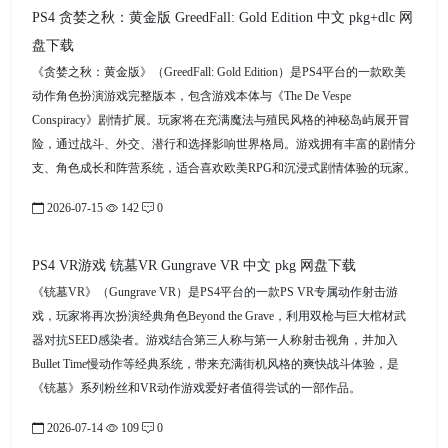
PS4 贪婪之秋：黄金版 GreedFall: Gold Edition 中文 pkg+dlc 网
盘下载
《贪婪之秋：黄金版》（GreedFall: Gold Edition）是PS4平台的一款欧美
动作角色扮演游戏完整版本，包含游戏本体与《The De Vespe
Conspiracy》剧情扩展。玩家将在充满魔法与殖民风格的神秘岛屿展开冒
险，通过战斗、外交、潜行和选择影响世界格局。游戏拥有丰富的剧情分
支、角色成长和阵营系统，适合喜欢欧美RPG和沉浸式剧情体验的玩家。
2026-07-15
142
0
PS4 VR游戏 铳墓VR Gungrave VR 中文 pkg 网盘下载
《铳墓VR》（Gungrave VR）是PS4平台的一款PS VR专属动作射击游
戏，玩家将再次扮演经典角色Beyond the Grave，利用双枪与巨大棺材武
器对抗SEED感染者。游戏结合第三人称与第一人称射击视角，并加入
Bullet Time慢动作等经典系统，带来充满街机风格的爽快战斗体验，是
《铳墓》系列粉丝和VR动作游戏爱好者值得尝试的一部作品。
2026-07-14
109
0