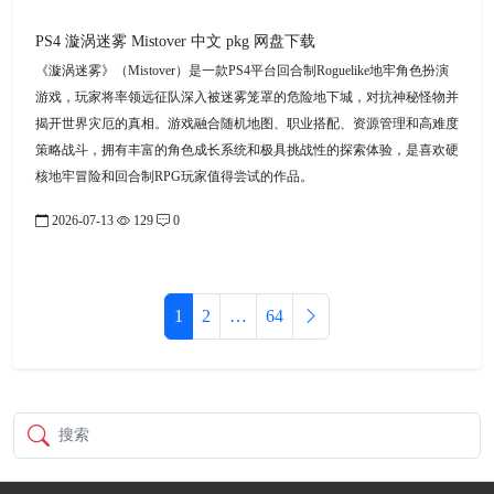
PS4 漩涡迷雾 Mistover 中文 pkg 网盘下载
《漩涡迷雾》（Mistover）是一款PS4平台回合制Roguelike地牢角色扮演
游戏，玩家将率领远征队深入被迷雾笼罩的危险地下城，对抗神秘怪物并
揭开世界灾厄的真相。游戏融合随机地图、职业搭配、资源管理和高难度
策略战斗，拥有丰富的角色成长系统和极具挑战性的探索体验，是喜欢硬
核地牢冒险和回合制RPG玩家值得尝试的作品。
2026-07-13
129
0
1
2
…
64
搜索