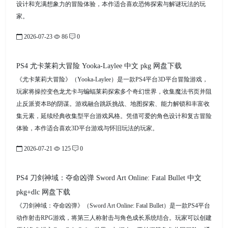
设计和充满想象力的冒险体验，本作适合喜欢恐怖探索与解谜玩法的玩
家。
2026-07-23
86
0
PS4 尤卡莱莉大冒险 Yooka-Laylee 中文 pkg 网盘下载
《尤卡莱莉大冒险》（Yooka-Laylee）是一款PS4平台3D平台冒险游戏，
玩家将操控变色龙尤卡与蝙蝠莱莉探索多个奇幻世界，收集魔法书页并阻
止反派资本B的阴谋。游戏融合跳跃挑战、地图探索、能力解锁和丰富收
集元素，延续经典收集型平台游戏风格。凭借可爱的角色设计和复古冒险
体验，本作适合喜欢3D平台游戏与怀旧玩法的玩家。
2026-07-21
125
0
PS4 刀剑神域：夺命凶弹 Sword Art Online: Fatal Bullet 中文
pkg+dlc 网盘下载
《刀剑神域：夺命凶弹》（Sword Art Online: Fatal Bullet）是一款PS4平台
动作射击RPG游戏，将第三人称射击与角色成长系统结合。玩家可以创建