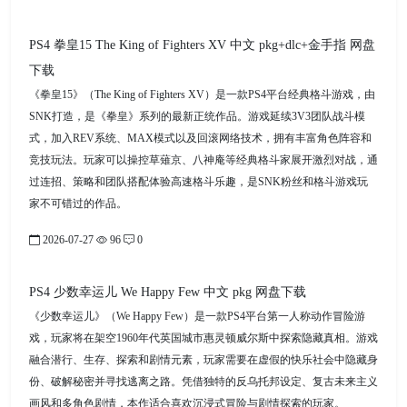
PS4 拳皇15 The King of Fighters XV 中文 pkg+dlc+金手指 网盘
下载
《拳皇15》（The King of Fighters XV）是一款PS4平台经典格斗游戏，由
SNK打造，是《拳皇》系列的最新正统作品。游戏延续3V3团队战斗模
式，加入REV系统、MAX模式以及回滚网络技术，拥有丰富角色阵容和
竞技玩法。玩家可以操控草薙京、八神庵等经典格斗家展开激烈对战，通
过连招、策略和团队搭配体验高速格斗乐趣，是SNK粉丝和格斗游戏玩
家不可错过的作品。
2026-07-27
96
0
PS4 少数幸运儿 We Happy Few 中文 pkg 网盘下载
《少数幸运儿》（We Happy Few）是一款PS4平台第一人称动作冒险游
戏，玩家将在架空1960年代英国城市惠灵顿威尔斯中探索隐藏真相。游戏
融合潜行、生存、探索和剧情元素，玩家需要在虚假的快乐社会中隐藏身
份、破解秘密并寻找逃离之路。凭借独特的反乌托邦设定、复古未来主义
画风和多角色剧情，本作适合喜欢沉浸式冒险与剧情探索的玩家。