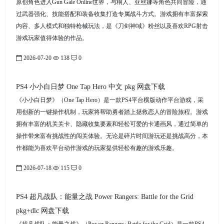
原创角色进入Gun Gale Online世界，与桐人、亚丝娜等角色共同冒险，通
过武器强化、技能搭配和装备收集打造专属战斗方式。游戏拥有丰富探索
内容、多人模式和独特枪械玩法，是《刀剑神域》粉丝以及喜欢RPG射击
游戏玩家值得体验的作品。
2026-07-20
138
0
PS4 小小白日梦 One Tap Hero 中文 pkg 网盘下载
《小小白日梦》（One Tap Hero）是一款PS4平台横版动作平台游戏，采
用创新的一键操作机制，玩家将帮助勇者踏上拯救恋人的冒险旅程。游戏
拥有丰富的机关关卡、隐藏收集要素和轻松可爱的卡通画风，通过简单的
操作带来富有挑战性的闯关体验。无论是碎片时间游玩还是挑战高分，本
作都能为喜欢平台动作游戏的玩家提供轻松有趣的游戏乐趣。
2026-07-18
115
0
PS4 超凡战队：能量之战 Power Rangers: Battle for the Grid
pkg+dlc 网盘下载