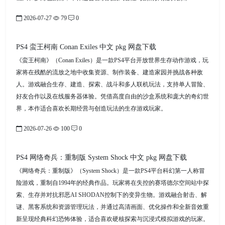
2026-07-27
79
0
PS4 蛮王柯南 Conan Exiles 中文 pkg 网盘下载
《蛮王柯南》（Conan Exiles）是一款PS4平台开放世界生存动作游戏，玩
家将在残酷的流放之地中收集资源、制作装备、建造家园并挑战各种敌
人。游戏融合生存、建造、探索、战斗和多人联机玩法，支持单人冒险、
好友合作以及在线服务器体验。凭借高度自由的沙盒系统和庞大的奇幻世
界，本作适合喜欢长期经营与创造玩法的生存游戏玩家。
2026-07-26
100
0
PS4 网络奇兵：重制版 System Shock 中文 pkg 网盘下载
《网络奇兵：重制版》（System Shock）是一款PS4平台科幻第一人称冒
险游戏，重制自1994年的经典作品。玩家将在失控的赛塔德尔空间站中探
索、生存并对抗邪恶AI SHODAN控制下的变异生物。游戏融合射击、解
谜、黑客系统和资源管理玩法，并通过高清画面、优化操作和全新音效重
新呈现经典科幻恐怖体验，适合喜欢硬核探索与沉浸式模拟游戏的玩家。