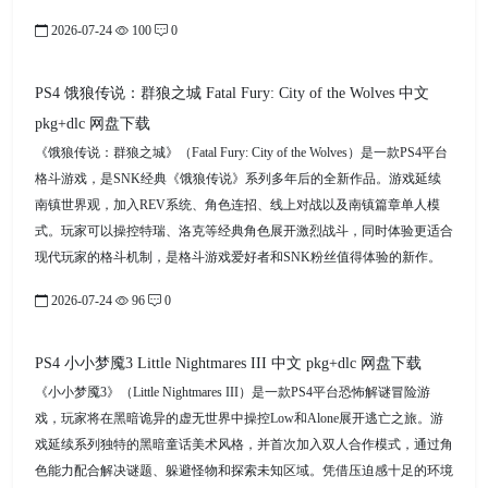
2026-07-24
100
0
PS4 饿狼传说：群狼之城 Fatal Fury: City of the Wolves 中文
pkg+dlc 网盘下载
《饿狼传说：群狼之城》（Fatal Fury: City of the Wolves）是一款PS4平台
格斗游戏，是SNK经典《饿狼传说》系列多年后的全新作品。游戏延续
南镇世界观，加入REV系统、角色连招、线上对战以及南镇篇章单人模
式。玩家可以操控特瑞、洛克等经典角色展开激烈战斗，同时体验更适合
现代玩家的格斗机制，是格斗游戏爱好者和SNK粉丝值得体验的新作。
2026-07-24
96
0
PS4 小小梦魇3 Little Nightmares III 中文 pkg+dlc 网盘下载
《小小梦魇3》（Little Nightmares III）是一款PS4平台恐怖解谜冒险游
戏，玩家将在黑暗诡异的虚无世界中操控Low和Alone展开逃亡之旅。游
戏延续系列独特的黑暗童话美术风格，并首次加入双人合作模式，通过角
色能力配合解决谜题、躲避怪物和探索未知区域。凭借压迫感十足的环境