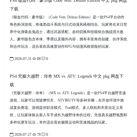
PS4 噬血代码：豪华版 Code Vein: Deluxe Edition 中文 pkg 网盘
下载
《噬血代码：豪华版》（Code Vein: Deluxe Edition）是一款PS4平台动作
角色扮演游戏，将魂类战斗系统与日式动漫风格相结合。玩家将在末日世
界中化身吸血鬼战士，通过武器搭配、血码切换和技能组合挑战强大敌
人。豪华版包含本体、季票以及额外内容，拥有丰富角色创建、伙伴系统
和合作玩法，适合喜欢高难度动作RPG与动漫风格冒险的玩家。
2026-07-31
88
0
PS4 究极大越野：传奇 MX vs. ATV: Legends 中文 pkg 网盘下
载
《究极大越野：传奇》（MX vs. ATV: Legends）是一款PS4平台越野竞速
游戏，玩家可以驾驶摩托车、ATV和UTV等多种车辆，在开放环境中挑
战复杂赛道。游戏提供职业模式、Trail模式、多人联机和丰富自定义系
统，让玩家体验从新人车手成长为越野传奇的过程。凭借真实越野氛围和
多样化赛车玩法，本作适合喜欢极限运动和竞速挑战的玩家。
2026-07-27
78
0