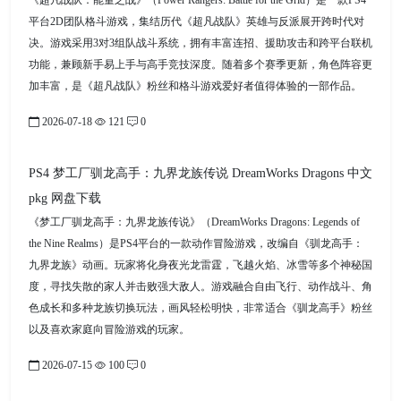
《超凡战队：能量之战》（Power Rangers: Battle for the Grid）是一款PS4
平台2D团队格斗游戏，集结历代《超凡战队》英雄与反派展开跨时代对
决。游戏采用3对3组队战斗系统，拥有丰富连招、援助攻击和跨平台联机
功能，兼顾新手易上手与高手竞技深度。随着多个赛季更新，角色阵容更
加丰富，是《超凡战队》粉丝和格斗游戏爱好者值得体验的一部作品。
2026-07-18
121
0
PS4 梦工厂驯龙高手：九界龙族传说 DreamWorks Dragons 中文
pkg 网盘下载
《梦工厂驯龙高手：九界龙族传说》（DreamWorks Dragons: Legends of
the Nine Realms）是PS4平台的一款动作冒险游戏，改编自《驯龙高手：
九界龙族》动画。玩家将化身夜光龙雷霆，飞越火焰、冰雪等多个神秘国
度，寻找失散的家人并击败强大敌人。游戏融合自由飞行、动作战斗、角
色成长和多种龙族切换玩法，画风轻松明快，非常适合《驯龙高手》粉丝
以及喜欢家庭向冒险游戏的玩家。
2026-07-15
100
0