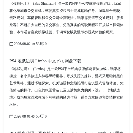
《模拟巴士》（Bus Simulator）是一款PS4平台公交驾驶模拟游戏，玩家
将化身城市公交司机，驾驶真实授权巴士完成运输任务。游戏融合驾驶、
线路规划、车辆管理和公交公司经营玩法，玩家需要遵守交通规则、服务
乘客并不断扩大自己的公交事业。凭借真实的驾驶流程和开放城市探索体
验，本作适合喜欢模拟经营、车辆驾驶以及慢节奏游戏体验的玩家。
2026-08-02
53
0
PS4 地狱边境 Limbo 中文 pkg 网盘下载
《地狱边境》（Limbo）是一款PS4平台经典横版解谜冒险游戏，玩家将
操控一名小男孩进入神秘黑暗世界，寻找失踪的妹妹。游戏采用独特黑白
艺术风格，通过环境探索、机关谜题和危险陷阱打造沉浸式冒险体验。凭
借简洁的操作、出色的氛围营造以及充满想象力的关卡设计，《地狱边
境》成为独立游戏领域不可错过的经典作品，适合喜欢解谜和剧情探索的
玩家。
2026-08-01
55
0