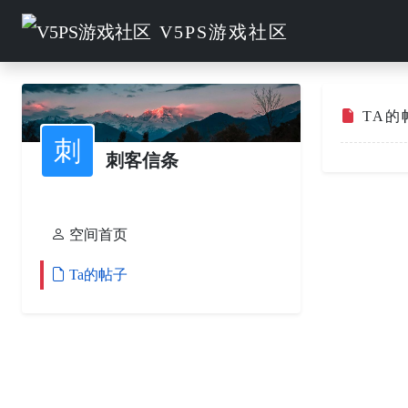
V5PS游戏社区
TA的
刺
刺客信条
空间首页
Ta的帖子