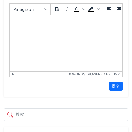
Paragraph
P
0 WORDS
POWERED BY TINY
提交
搜索