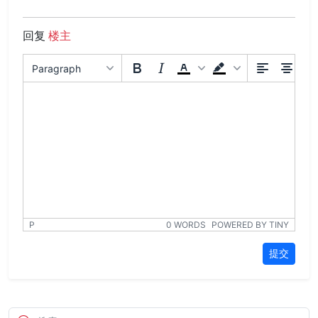
回复
楼主
Paragraph
P
0 WORDS
POWERED BY TINY
提交