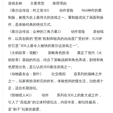
游戏名称 主要类型 推荐理由
《塞尔达传说：时之笛3D》 动作冒险 N64神作的重
制版，被视为史上最伟大的游戏之一。重制版优化了画面和操
作，是体验经典的绝佳方式。
《塞尔达传说：众神的三角力量2》 动作冒险 原创续
作，以其创新的"壁画"机制和较高的自由度广受好评。IGN评
价它是"3DS上最令人愉快的塞尔达游戏之一"。
《火焰纹章：觉醒》 策略角色扮演 奠定了现代《火
焰纹章》基础的作品，结合了策略战棋和角色养成，剧情和角
色塑造出色，是公认的3DS最佳游戏之一。
《动物森友会：新叶》 社交模拟 该系列的巅峰之作
之一，玩家将扮演村庄的村长，体验悠闲的慢生活，治愈感十
足，适合长期游玩。
《怪物猎人4G》 动作 系列在3DS上的集大成之作，
引入了"高低差"的立体狩猎玩法，内容丰富，耐玩性极高，
是"刷子"玩家的最爱。