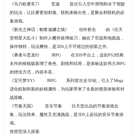
《马力欧赛车7》 竞速 首次引入空中滑翔和水下驾驶
的玩法，让比赛更加刺激。联机体验出色，是聚会和联机的必
备游戏。
《新光之神话：帕鲁迪娜之镜》 动作射击 由《任天
堂明星大乱斗》制作人樱井政博操刀，融合了空战和地面战，
操作独特，玩法爽快，是3DS上不可错过的创新之作。
《勇者斗恶龙8》 JRPG 在3DS平台上，这款PS2经典
名作的移植版新增了角色、剧情和结局，是体验这款伟大JRPG
的绝佳方式，内容丰富。
《宝可梦XY》 JRPG 系列首次全3D化，引入了Mega
进化机制和新的妖精属性，为玩家带来了全新的视觉体验和对
战策略。
《节奏天国》 音乐节奏 任天堂出品的节奏游戏合
集，玩法简单、魔性又充满挑战，是3DS上必玩的音乐节奏游
戏。
按类型深入探索