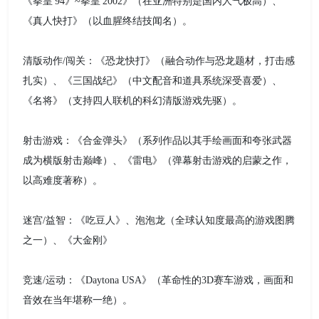
《拳皇'94》~拳皇'2002》（在亚洲特别是国内人气极高）、
《真人快打》（以血腥终结技闻名）。
清版动作/闯关：《恐龙快打》（融合动作与恐龙题材，打击感
扎实）、《三国战纪》（中文配音和道具系统深受喜爱）、
《名将》（支持四人联机的科幻清版游戏先驱）。
射击游戏：《合金弹头》（系列作品以其手绘画面和夸张武器
成为横版射击巅峰）、《雷电》（弹幕射击游戏的启蒙之作，
以高难度著称）。
迷宫/益智：《吃豆人》、泡泡龙（全球认知度最高的游戏图腾
之一）、《大金刚》
竞速/运动：《Daytona USA》（革命性的3D赛车游戏，画面和
音效在当年堪称一绝）。