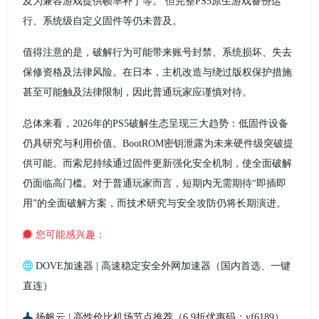
及为兼容游戏提供帧率补丁等。 但完整PS5原生游戏备份运
行、系统级自定义固件等仍未普及。
值得注意的是，破解行为可能带来账号封禁、系统损坏、失去
保修资格及法律风险。在日本，主机改造与绕过版权保护措施
甚至可能触及法律限制，因此普通玩家应谨慎对待。
总体来看，2026年的PS5破解生态呈现三大趋势：低固件设备
仍具研究与利用价值。BootROM密钥泄露为未来硬件级突破提
供可能。而索尼持续通过固件更新强化安全机制，使全面破解
仍面临高门槛。对于普通玩家而言，短期内无需期待“即插即
用”的全面破解方案，而技术研究与安全攻防仍将长期演进。
您可能感兴趣：
DOVE加速器 | 高速稳定安全外网加速器（国内首选、一键
直连）
扬帆云 | 高性价比机场节点推荐（6.9折优惠码：yf6189）