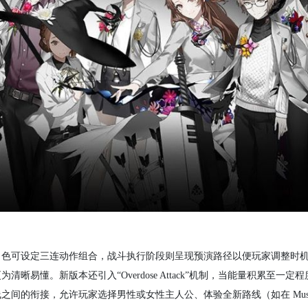
角色可设定三连动作组合，战斗执行阶段则呈现预演路径以便玩家调整时
懂。新版本还引入“Overdose Attack”机制，当能量积累至一定
的衔接，允许玩家选择男性或女性主人公、体验全新路线（如在 Musici