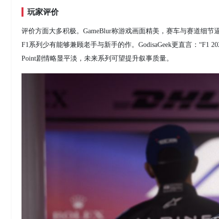
玩家评价
评价方面大多积极。GameBlur称游戏画面精美，赛车与赛道细节
F1系列少有能够兼顾老手与新手的作。GodisaGeek更直言：“F1
Point剧情略显平淡，未来系列可望提升叙事质量。