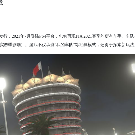
载
Sports发行，2021年7月登陆PS4平台，忠实再现FIA 2021赛季的所有车手、
道（虽受现实赛季影响）。游戏不仅承袭“我的车队”等经典模式，还勇于探索新玩法