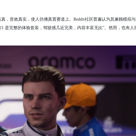
逼真，音效真实，使人仿佛真置赛道上。Reddit社区普遍认为其兼顾模拟
 2021 是完整的体验套装，驾驶感几近完美，内容丰富无比”。然而，也有人批评B