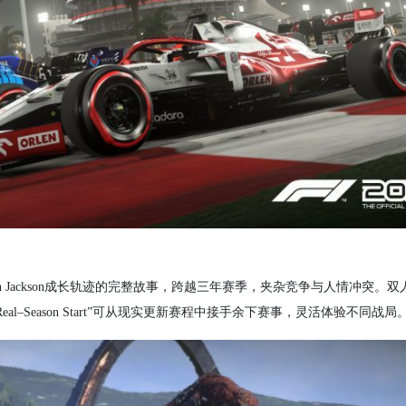
Aiden Jackson成长轨迹的完整故事，跨越三年赛季，夹杂竞争与人情冲突。
–Season Start”可从现实更新赛程中接手余下赛事，灵活体验不同战局