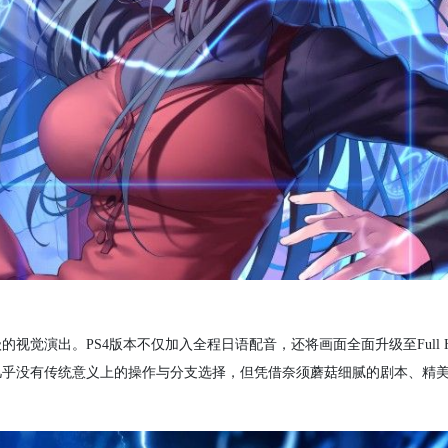
色在于电影级的视觉演出。PS4版本不仅加入全程日语配音，还将画面全面升级至Full
几乎没有传统意义上的操作与分支选择，但凭借奈须蘑菇细腻的剧本、精