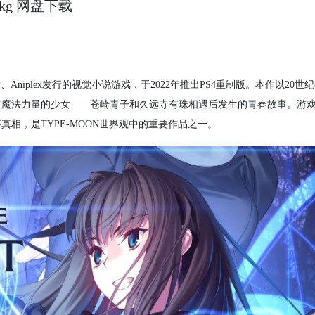
文 pkg 网盘下载
MOON开发、Aniplex发行的视觉小说游戏，于2022年推出PS4重制版。本作以20世
有魔法力量的少女——苍崎青子和久远寺有珠相遇后发生的青春故事。游
相，是TYPE-MOON世界观中的重要作品之一。