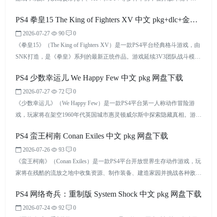
战复杂赛道。游戏提供职业模式、Trail模式、多人联机和丰富自定义系
PS4 拳皇15 The King of Fighters XV 中文 pkg+dlc+金手
统，让玩家体验从新人车手成长为越野传奇的过程。凭借真实越野氛围和
多样化赛车玩法，本作适合喜欢极限运动和竞速挑战的玩家。
2026-07-27
90
0
指 网盘下载
《拳皇15》（The King of Fighters XV）是一款PS4平台经典格斗游戏，由
SNK打造，是《拳皇》系列的最新正统作品。游戏延续3V3团队战斗模
式，加入REV系统、MAX模式以及回滚网络技术，拥有丰富角色阵容和
PS4 少数幸运儿 We Happy Few 中文 pkg 网盘下载
竞技玩法。玩家可以操控草薙京、八神庵等经典格斗家展开激烈对战，通
过连招、策略和团队搭配体验高速格斗乐趣，是SNK粉丝和格斗游戏玩
2026-07-27
72
0
家不可错过的作品。
《少数幸运儿》（We Happy Few）是一款PS4平台第一人称动作冒险游
戏，玩家将在架空1960年代英国城市惠灵顿威尔斯中探索隐藏真相。游戏
融合潜行、生存、探索和剧情元素，玩家需要在虚假的快乐社会中隐藏身
PS4 蛮王柯南 Conan Exiles 中文 pkg 网盘下载
份、破解秘密并寻找逃离之路。凭借独特的反乌托邦设定、复古未来主义
画风和多角色剧情，本作适合喜欢沉浸式冒险与剧情探索的玩家。
2026-07-26
93
0
《蛮王柯南》（Conan Exiles）是一款PS4平台开放世界生存动作游戏，玩
家将在残酷的流放之地中收集资源、制作装备、建造家园并挑战各种敌
人。游戏融合生存、建造、探索、战斗和多人联机玩法，支持单人冒险、
PS4 网络奇兵：重制版 System Shock 中文 pkg 网盘下载
好友合作以及在线服务器体验。凭借高度自由的沙盒系统和庞大的奇幻世
界，本作适合喜欢长期经营与创造玩法的生存游戏玩家。
2026-07-24
92
0