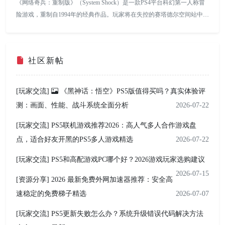
《网络奇兵：重制版》（System Shock）是一款PS4平台科幻第一人称冒
险游戏，重制自1994年的经典作品。玩家将在失控的赛塔德尔空间站中探
索、生存并对抗邪恶AI SHODAN控制下的变异生物。游戏融合射击、解
谜、黑客系统和资源管理玩法，并通过高清画面、优化操作和全新音效重
新呈现经典科幻恐怖体验，适合喜欢硬核探索与沉浸式模拟游戏的玩家。
社区新帖
[玩家交流]
《黑神话：悟空》PS5版值得买吗？真实体验评
测：画面、性能、战斗系统全面分析
2026-07-22
[玩家交流]
PS5联机游戏推荐2026：高人气多人合作游戏盘
点，适合好友开黑的PS5多人游戏精选
2026-07-22
[玩家交流]
PS5和高配游戏PC哪个好？2026游戏玩家选购建议
2026-07-15
[资源分享]
2026 最新免费外网加速器推荐：安全高
速稳定的免费梯子精选
2026-07-07
[玩家交流]
PS5更新失败怎么办？系统升级错误代码解决方法