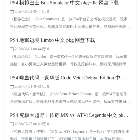
PS4 模拟巴士 Bus Simulator 中文 pkg+dlc 网盘下载
2026-08-02
44
0
《模拟巴士》（Bus Simulator）是一款PS4平台公交驾驶模拟游戏，玩家
将化身城市公交司机，驾驶真实授权巴士完成运输任务。游戏融合驾驶、
线路规划、车辆管理和公交公司经营玩法，玩家需要遵守交通规则、服务
PS4 地狱边境 Limbo 中文 pkg 网盘下载
乘客并不断扩大自己的公交事业。凭借真实的驾驶流程和开放城市探索体
验，本作适合喜欢模拟经营、车辆驾驶以及慢节奏游戏体验的玩家。
2026-08-01
44
0
《地狱边境》（Limbo）是一款PS4平台经典横版解谜冒险游戏，玩家将
操控一名小男孩进入神秘黑暗世界，寻找失踪的妹妹。游戏采用独特黑白
艺术风格，通过环境探索、机关谜题和危险陷阱打造沉浸式冒险体验。凭
PS4 噬血代码：豪华版 Code Vein: Deluxe Edition 中文
借简洁的操作、出色的氛围营造以及充满想象力的关卡设计，《地狱边
境》成为独立游戏领域不可错过的经典作品，适合喜欢解谜和剧情探索的
2026-07-31
81
0
pkg 网盘下载
玩家。
《噬血代码：豪华版》（Code Vein: Deluxe Edition）是一款PS4平台动作
角色扮演游戏，将魂类战斗系统与日式动漫风格相结合。玩家将在末日世
界中化身吸血鬼战士，通过武器搭配、血码切换和技能组合挑战强大敌
PS4 究极大越野：传奇 MX vs. ATV: Legends 中文 pkg
人。豪华版包含本体、季票以及额外内容，拥有丰富角色创建、伙伴系统
和合作玩法，适合喜欢高难度动作RPG与动漫风格冒险的玩家。
2026-07-27
68
0
网盘下载
《究极大越野：传奇》（MX vs. ATV: Legends）是一款PS4平台越野竞速
游戏，玩家可以驾驶摩托车、ATV和UTV等多种车辆，在开放环境中挑