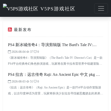
V5PS游戏社区
最新发布
PS4 新冰城传奇4：导演剪辑版 The Bard's Tale IV:
2026-08-04
37
0
Director's Cut 中文 pkg 网盘下载
《新冰城传奇4：导演剪辑版》（The Bard's Tale IV: Director's Cut）是一款
PS4平台经典奇幻角色扮演游戏，玩家将在斯卡拉布雷世界中组建冒险队
伍，探索地下城并挑战邪恶力量。游戏融合第一人称探索、回合制战斗、
PS4 拉吉：远古传奇 Raji: An Ancient Epic 中文 pkg 网
职业培养和解谜玩法，导演剪辑版加入更多内容与系统优化，为玩家带来
更加完整的复古CRPG体验，适合喜欢策略冒险和传统RPG玩法的玩家。
2026-08-03
51
0
盘下载
《拉吉：远古传奇》（Raji: An Ancient Epic）是一款PS4平台动作冒险游
戏，以古印度神话为背景，玩家将扮演少女拉吉寻找被恶魔掳走的弟弟。
游戏融合动作战斗、平台跳跃、解谜探索等玩法，并采用充满印度传统艺
术特色的视觉设计，打造独特的神话冒险世界。凭借精美场景、文化元素