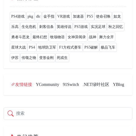
PS4游戏
pkg
dlc
金手指
VR游戏
加速器
PS5
使命召唤
如龙
乐高
生化危机
刺客信条
英雄传说
PS5游戏
实况足球
秋之回忆
勇者斗恶龙
最终幻想
牧场物语
女神异闻录
战神
舞力全开
星球大战
PS4
地球防卫军
F1方程式赛车
PS5破解
极品飞车
伊苏
传颂之物
变形金刚
死或生
友情链接
YCommunity
91Switch
.NET绿叶社区
YBlog
搜索